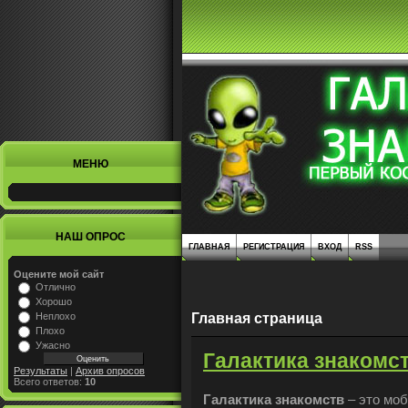
МЕНЮ
НАШ ОПРОС
ГЛАВНАЯ
РЕГИСТРАЦИЯ
ВХОД
RSS
Оцените мой сайт
Отлично
Хорошо
Главная страница
Неплохо
Плохо
Ужасно
Галактика знакомс
Результаты
|
Архив опросов
Всего ответов:
10
Галактика знакомств
– это моб